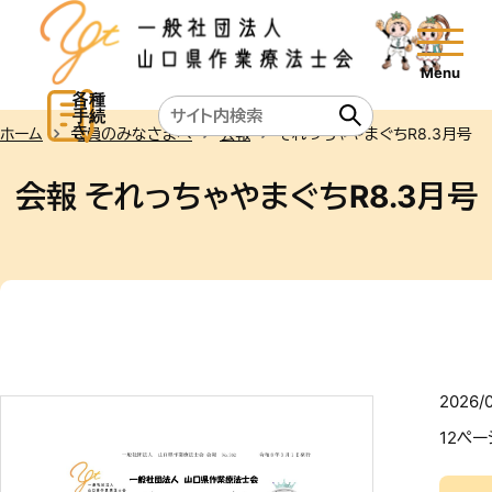
各種
手続
き
ホーム
会員のみなさまへ
会報
それっちゃやまぐちR8.3月号
会報 それっちゃやまぐちR8.3月号
2026/
12ペー