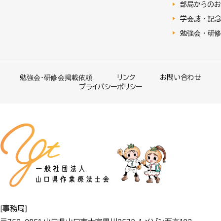
部局からのお
学会誌・記
勉強会・研
勉強会･研修会掲載依頼
リンク
お問い合わせ
プライバシーポリシー
[事務局]