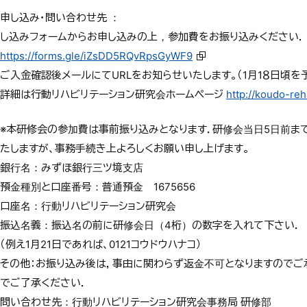
申し込み・問い合わせ先 ：
し込みフォームからお申し込みの上，参加費をお振り込みください
．
https://forms.gle/iZsDD5RQvRps
GyWF9
ご入金確認後メールにてURLをお知らせいたします。（1月1８
日頃を
詳細は行動リハビリテーション研究会ホームページ
http://koudo-reh
※本研修会の参加費は事前振り込みとなります．研修会当日5日前
ま
たしますが、事務手続き上よろしくお願い申し上げます。
銀行名：みずほ銀行三ツ境支店
預金種別と口座番号：普通預金 1675656
口座名：行動リハビリテーション研究会
振込名義：振込名の前に研修会日（4桁）の数字を入れて下さい．
（例え1月21日であれば、0121コウドウハナコ）
その他：お振り込み後は，事由に関わらず返金不可となりますので
ご
でご了承ください．
問い合わせ先：行動リハビリテーション研究会事務局 研修部