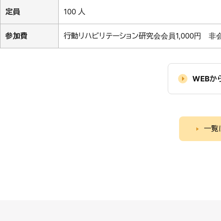
定員
100 人
参加費
行動リハビリテーション研究会会員1,000円 非会員 
WEBか
一覧