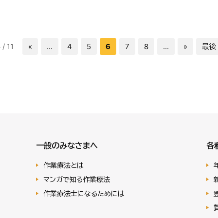
 / 11
«
...
4
5
6
7
8
...
»
最後 
一般のみなさまへ
各
作業療法とは
マンガで知る作業療法
作業療法士になるためには