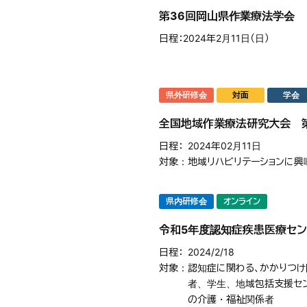
第36回岡山県作業療法学会
日程
2024年2月11日（日）
県外研修会
対面
学会
全国地域作業療法研究大会 第
日程
2024年02月11日
対象
地域リハビリテーションに
県内研修会
オンライン
令和5年度認知症疾患医療セ
日程
2024/2/18
対象
認知症に関わる、かかりつ
者、学生、地域包括支援セ
の介護・福祉関係者