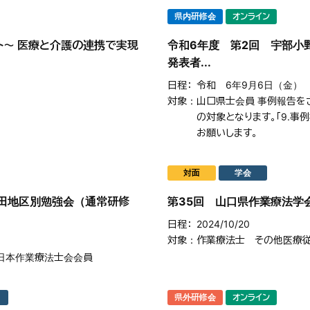
県内研修会
オンライン
ト～ 医療と介護の連携で実現
令和6年度 第2回 宇部小
発表者...
日程
令和 6年9月6日（金
対象
山口県士会員 事例報告をさ
の対象となります。「9.事
お願いします。
対面
学会
野田地区別勉強会（通常研修
第35回 山口県作業療法学
日程
2024/10/20
対象
作業療法士 その他医療
日本作業療法士会会員
県外研修会
オンライン