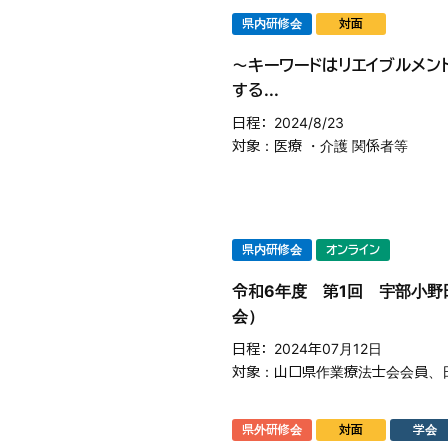
県内研修会
対面
～キーワードはリエイブルメン
する...
日程
2024/8/23
対象
医療 ・介護 関係者等
県内研修会
オンライン
令和6年度 第1回 宇部小
会）
日程
2024年07月12日
対象
山口県作業療法士会会員、
県外研修会
対面
学会