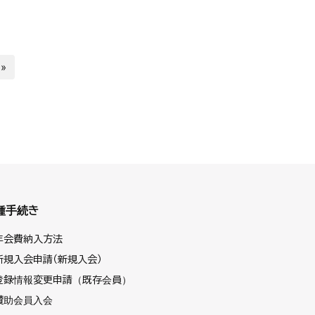
»
種手続き
年会費納入方法
新規入会申請（新規入会）
登録情報変更申請（既存会員）
賛助会員入会