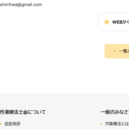
shin1iwa@gmail.com
WEBか
一覧
作業療法士会について
一般のみなさ
会長挨拶
作業療法とは