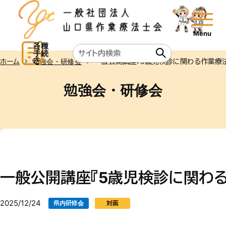
各種
手続
き
ホーム
勉強会・研修会
一般公開講座『5歳児検診に関わる作業療
勉強会・研修会
一般公開講座『5歳児検診に関わ
2025/12/24
県内研修会
対面