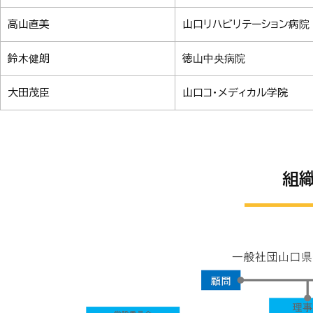
高山直美
山口リハビリテーション病院
鈴木健朗
徳山中央病院
大田茂臣
山口コ・メディカル学院
組