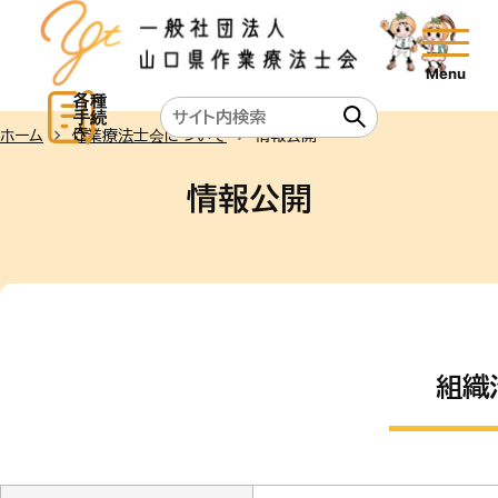
各種
手続
き
ホーム
作業療法士会について
情報公開
情報公開
組織