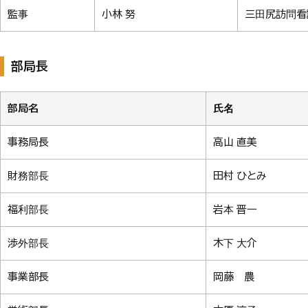
監事
小林 努
三田尻訪問看
部局長
部局名
氏名
事務局長
高山 直美
財務部長
田村 ひとみ
福利部長
岩本 晋一
渉外部長
木下 大介
事業部長
岡藤 農