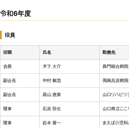
令和6年度
役員
役職
氏名
勤務先
会長
木下 大介
長門総合病院
副会長
中村 敏浩
周南高原病院
副会長
高山 直美
山口リハビリ
理事
石原 弥生
山口県立ここ
理事
岩本 晋一
まえば小児科