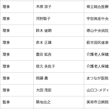
理事
木原 涼子
県立総合医療
理事
河野聡子
宇部興産中央
理事
鈴木 健朗
徳山中央病院
理事
赤木 正雄
萩市国民健康
理事
豊田 拡吉
介護老人保健
理事
信久 美佐子
介護老人保健
理事
岡藤 農
まつなが医院
理事
大田 茂臣
山口コ・メデ
監事
築地信之
美祢市立病院