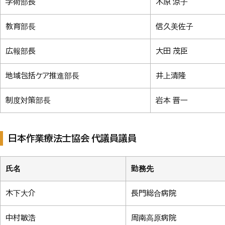
学術部長
木原 涼子
教育部長
信久美佐子
広報部長
大田 茂臣
地域包括ケア推進部長
井上清隆
制度対策部長
岩本 晋一
日本作業療法士協会 代議員議員
氏名
勤務先
木下大介
長門総合病院
中村敏浩
周南高原病院